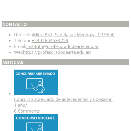
CONTACTO
Dirección
Mitre 851, San Rafael Mendoza, CP 5600
Telefono
+5492604534259
Email:
Instituto@profesoradodearte.edu.ar
Web
https://profesoradodearte.edu.ar/
NOTICIAS
Concurso abreviado de antecedentes y oposición
1 año
/
0 Comments