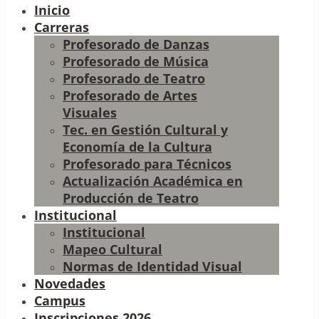
Inicio
Carreras
Profesorado de Danzas
Profesorado de Música
Profesorado de Teatro
Profesorado de Artes
Visuales
Tec. en Gestión Cultural y
Economía de la Cultura
Profesorado para Técnicos
Actualización Académica en
Producción de Teatro
Institucional
Institucional
Mapeo Cultural
Normas de Identidad Visual
Novedades
Campus
Inscripciones 2026