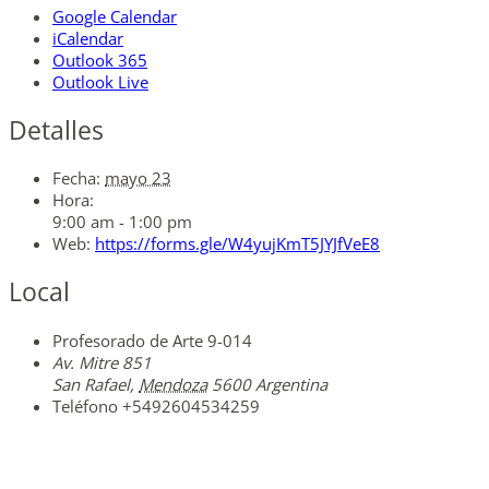
Google Calendar
iCalendar
Outlook 365
Outlook Live
Detalles
Fecha:
mayo 23
Hora:
9:00 am - 1:00 pm
Web:
https://forms.gle/W4yujKmT5JYJfVeE8
Local
Profesorado de Arte 9-014
Av. Mitre 851
San Rafael
,
Mendoza
5600
Argentina
Teléfono
+5492604534259