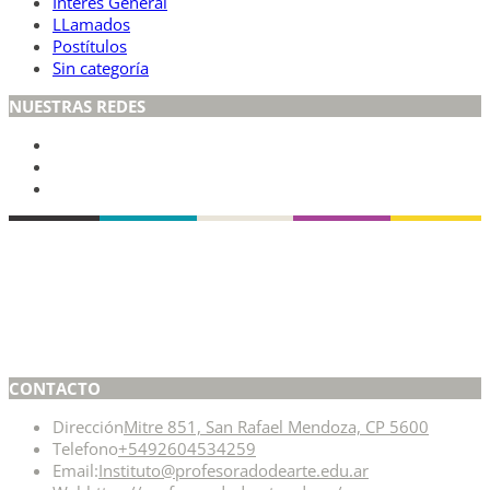
Interés General
LLamados
Postítulos
Sin categoría
NUESTRAS REDES
CONTACTO
Dirección
Mitre 851, San Rafael Mendoza, CP 5600
Telefono
+5492604534259
Email:
Instituto@profesoradodearte.edu.ar