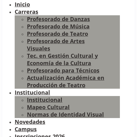
Inicio
Carreras
Profesorado de Danzas
Profesorado de Música
Profesorado de Teatro
Profesorado de Artes
Visuales
Tec. en Gestión Cultural y
Economía de la Cultura
Profesorado para Técnicos
Actualización Académica en
Producción de Teatro
Institucional
Institucional
Mapeo Cultural
Normas de Identidad Visual
Novedades
Campus
Inscripciones 2026