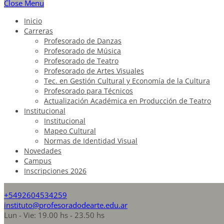
Close Menu
Inicio
Carreras
Profesorado de Danzas
Profesorado de Música
Profesorado de Teatro
Profesorado de Artes Visuales
Tec. en Gestión Cultural y Economía de la Cultura
Profesorado para Técnicos
Actualización Académica en Producción de Teatro
Institucional
Institucional
Mapeo Cultural
Normas de Identidad Visual
Novedades
Campus
Inscripciones 2026
+5492604534259
instituto@profesoradodearte.edu.ar
Lun - Vie: 19.00 hs - 23.50 hs