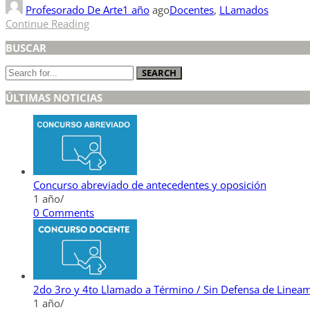
Profesorado De Arte
1 año
ago
Docentes
,
LLamados
Continue Reading
BUSCAR
SEARCH
ÚLTIMAS NOTICIAS
Concurso abreviado de antecedentes y oposición
1 año
/
0 Comments
2do 3ro y 4to Llamado a Término / Sin Defensa de Linea
1 año
/