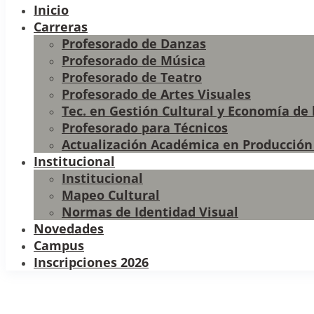
Inicio
Carreras
Profesorado de Danzas
Profesorado de Música
Profesorado de Teatro
Profesorado de Artes Visuales
Tec. en Gestión Cultural y Economía de 
Profesorado para Técnicos
Actualización Académica en Producción
Institucional
Institucional
Mapeo Cultural
Normas de Identidad Visual
Novedades
Campus
Inscripciones 2026